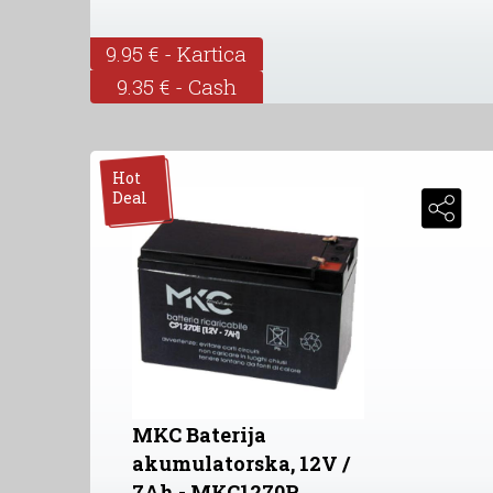
9.95 € - Kartica
9.35 € - Cash
Hot
Deal
MKC Baterija
akumulatorska, 12V /
7Ah - MKC1270P