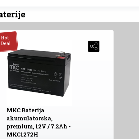
aterije
Hot
Deal
MKC Baterija
akumulatorska,
premium, 12V / 7.2Ah -
MKC1272H