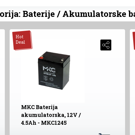
rija: Baterije / Akumulatorske b
Hot
Deal
MKC Baterija
akumulatorska, 12V /
4.5Ah - MKC1245