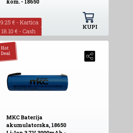
kom. - 18650
19.25 € - Kartica
KUPI
18.10 € - Cash
Hot
Deal
MKC Baterija
akumulatorska, 18650
Li-Ion 3.7V 3000mAh -