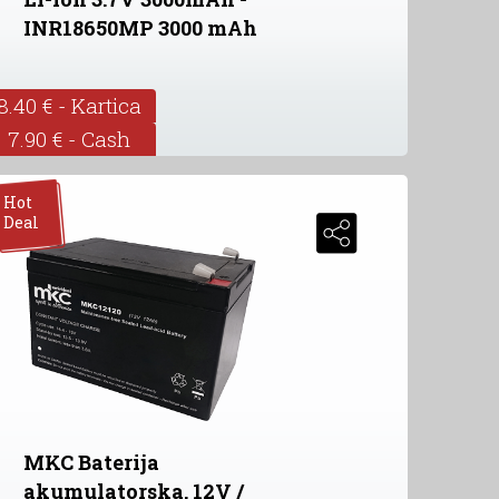
INR18650MP 3000 mAh
8.40 € - Kartica
7.90 € - Cash
Hot
Deal
MKC Baterija
akumulatorska, 12V /