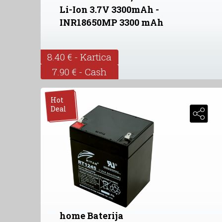
Li-Ion 3.7V 3300mAh -
INR18650MP 3300 mAh
8.40 € - Kartica
7.90 € - Cash
Hot
Deal
home Baterija