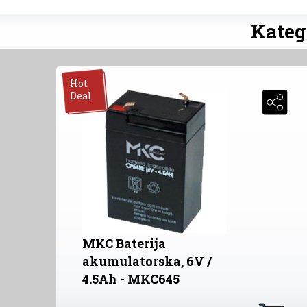
Katego
Hot
Deal
MKC Baterija
akumulatorska, 6V /
4.5Ah - MKC645