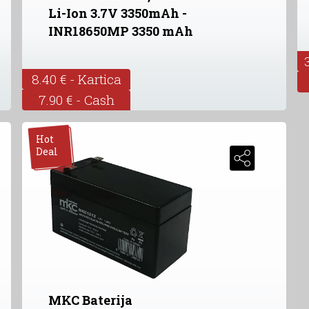
Li-Ion 3.7V 3350mAh -
INR18650MP 3350 mAh
8.40 € - Kartica
7.90 € - Cash
Hot
Deal
MKC Baterija