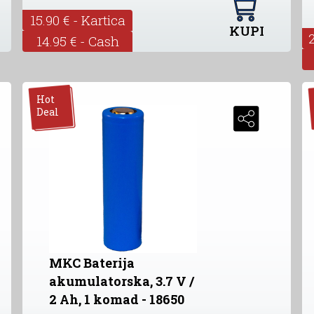
15.90 € - Kartica
KUPI
14.95 € - Cash
Hot
Deal
MKC Baterija
akumulatorska, 3.7 V /
2 Ah, 1 komad - 18650