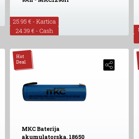
25.95 € - Kartica
24.39 € - Cash
Hot
Deal
MKC Baterija
akumulatorska, 18650