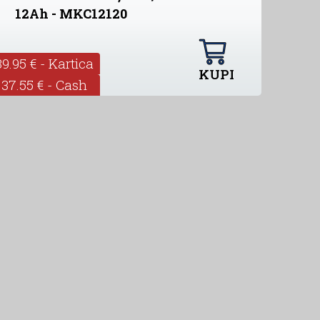
12Ah - MKC12120
39.95 € - Kartica
KUPI
37.55 € - Cash