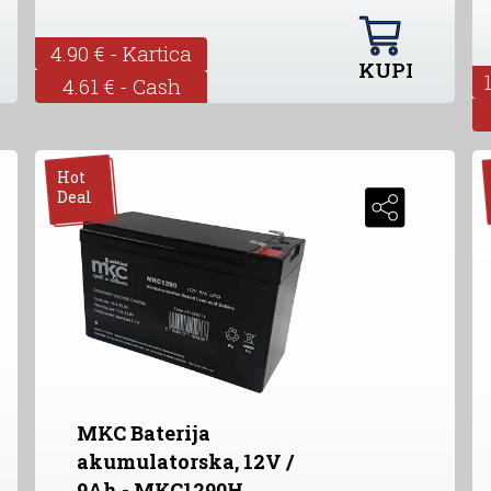
4.90 € - Kartica
KUPI
4.61 € - Cash
Hot
Deal
MKC Baterija
akumulatorska, 12V /
9Ah - MKC1290H