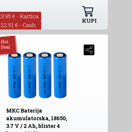
23.95 € - Kartica
KUPI
22.51 € - Cash
Hot
Deal
MKC Baterija
akumulatorska, 18650,
3.7 V / 2 Ah, blister 4