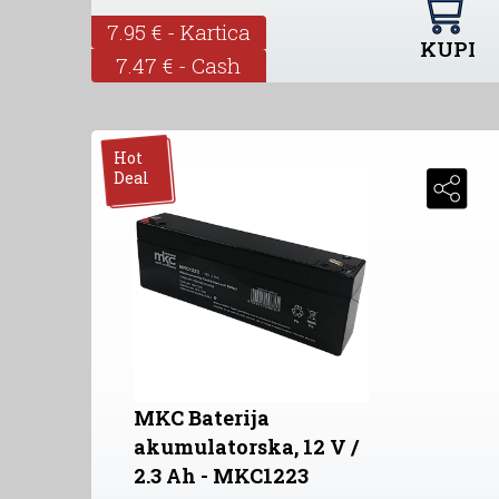
7.95 € - Kartica
KUPI
7.47 € - Cash
Hot
Deal
MKC Baterija
akumulatorska, 12 V /
2.3 Ah - MKC1223