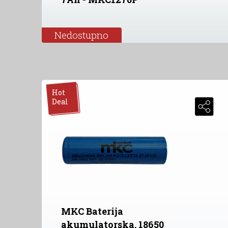
Nedostupno
Hot
Deal
MKC Baterija
akumulatorska, 18650