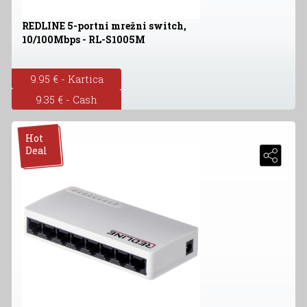
REDLINE 5-portni mrežni switch,
10/100Mbps - RL-S1005M
9.95 € - Kartica
9.35 € - Cash
Hot
Deal