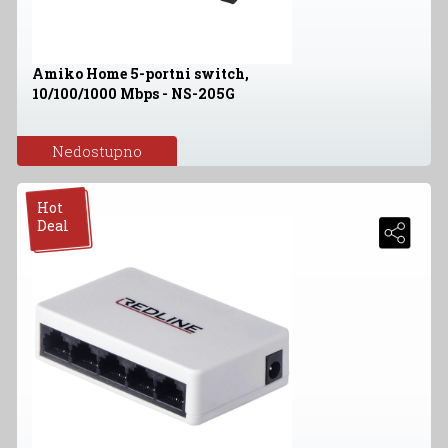
Amiko Home 5-portni switch,
10/100/1000 Mbps - NS-205G
Nedostupno
Hot
Deal