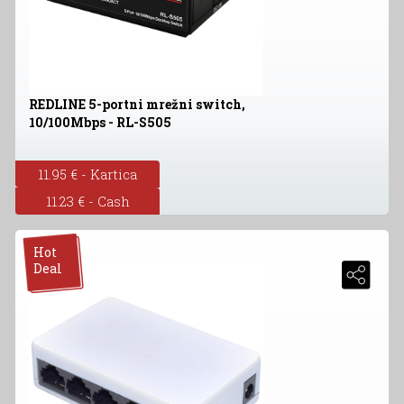
REDLINE 5-portni mrežni switch,
10/100Mbps - RL-S505
11.95 € - Kartica
11.23 € - Cash
Hot
Deal