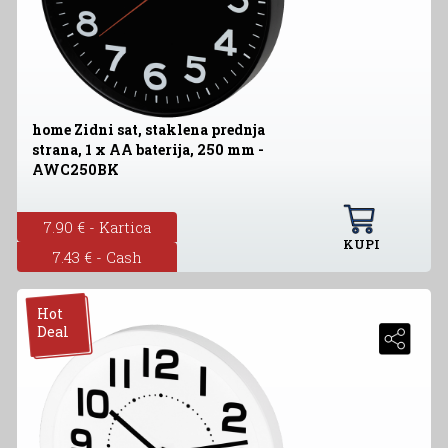
home Zidni sat, staklena prednja
strana, 1 x AA baterija, 250 mm -
AWC250BK
7.90 € - Kartica
KUPI
7.43 € - Cash
Hot
Deal