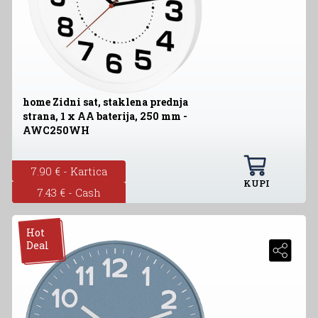
home Zidni sat, staklena prednja
strana, 1 x AA baterija, 250 mm -
AWC250WH
7.90 € - Kartica
KUPI
7.43 € - Cash
Hot
Deal