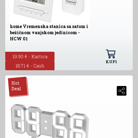
home Vremenska stanica sa satom i
bežičnom vanjskom jedinicom -
HCW 01
19.90 € - Kartica
KUPI
18.71 € - Cash
Hot
Deal