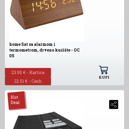
home Sat sa alarmom i
termometrom, drveno kućište - OC
05
23.95 € - Kartica
KUPI
22.51 € - Cash
Hot
Deal