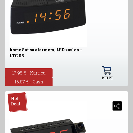
home Sat sa alarmom, LED zaslon -
LTC 03
17.95 € - Kartica
KUPI
16.87 € - Cash
Hot
Deal