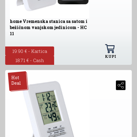
home Vremenska stanica sa satom i
bežičnom vanjskom jedinicom - HC
11
19.90 € - Kartica
KUPI
18.71 € - Cash
Hot
Deal