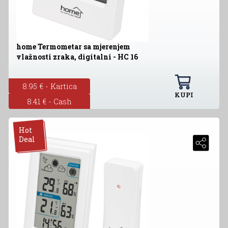
home Termometar sa mjerenjem
vlažnosti zraka, digitalni - HC 16
8.95 € - Kartica
KUPI
8.41 € - Cash
Hot
Deal