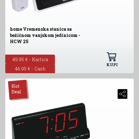
home Vremenska stanica sa
bežičnom vanjskom jedinicom -
HCW 25
49.95 € - Kartica
KUPI
46.95 € - Cash
Hot
Deal