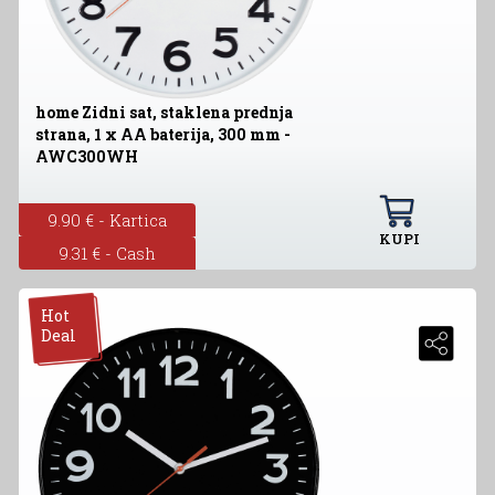
home Zidni sat, staklena prednja
strana, 1 x AA baterija, 300 mm -
AWC300WH
9.90 € - Kartica
KUPI
9.31 € - Cash
Hot
Deal