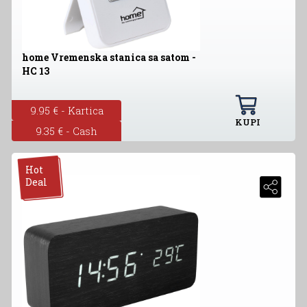
home Vremenska stanica sa satom -
HC 13
9.95 € - Kartica
KUPI
9.35 € - Cash
Hot
Deal