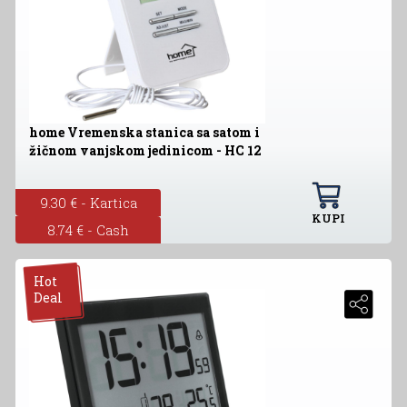
home Vremenska stanica sa satom i
žičnom vanjskom jedinicom - HC 12
9.30 € - Kartica
KUPI
8.74 € - Cash
Hot
Deal