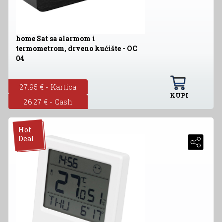
home Sat sa alarmom i
termometrom, drveno kućište - OC
04
27.95 € - Kartica
KUPI
26.27 € - Cash
Hot
Deal