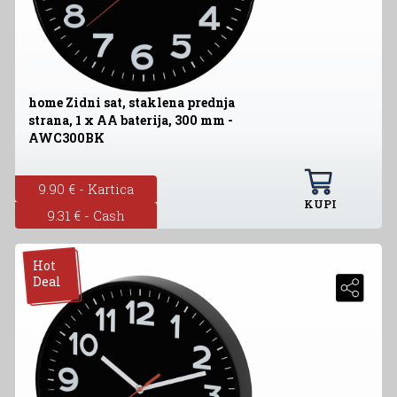
home Zidni sat, staklena prednja
strana, 1 x AA baterija, 300 mm -
AWC300BK
9.90 € - Kartica
KUPI
9.31 € - Cash
Hot
Deal