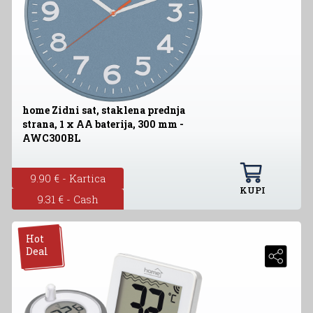
home Zidni sat, staklena prednja
strana, 1 x AA baterija, 300 mm -
AWC300BL
9.90 € - Kartica
KUPI
9.31 € - Cash
Hot
Deal