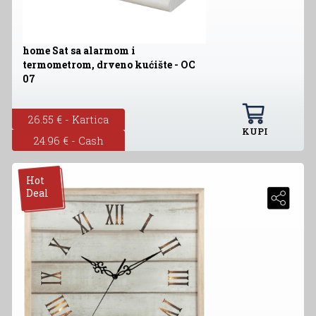
home Sat sa alarmom i
termometrom, drveno kućište - OC
07
26.55 € - Kartica
KUPI
24.96 € - Cash
Hot
Deal