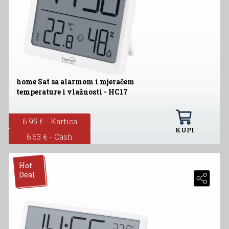
home Sat sa alarmom i mjeračem
temperature i vlažnosti - HC17
6.95 € - Kartica
KUPI
6.53 € - Cash
Hot
Deal