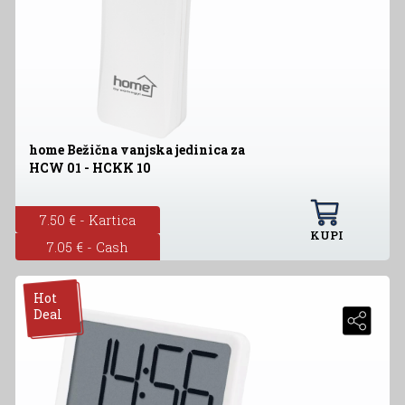
home Bežična vanjska jedinica za
HCW 01 - HCKK 10
7.50 € - Kartica
KUPI
7.05 € - Cash
Hot
Deal