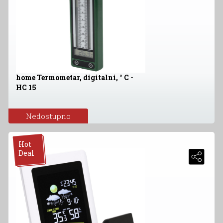
home Termometar, digitalni, ° C -
HC 15
Nedostupno
Hot
Deal