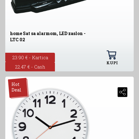
home Sat sa alarmom, LED zaslon -
LTC 02
23.90 € - Kartica
KUPI
22.47 € - Cash
Hot
Deal