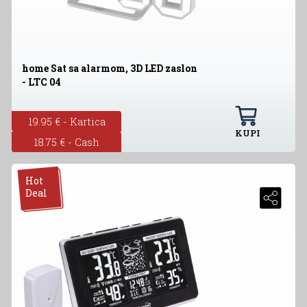
home Sat sa alarmom, 3D LED zaslon
- LTC 04
19.95 € - Kartica
KUPI
18.75 € - Cash
Hot
Deal