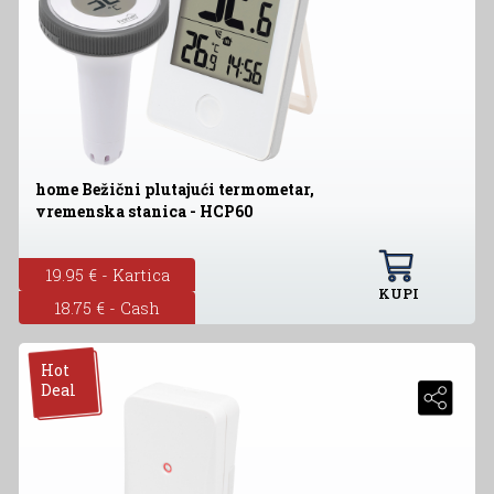
home Bežični plutajući termometar,
vremenska stanica - HCP60
19.95 € - Kartica
KUPI
18.75 € - Cash
Hot
Deal