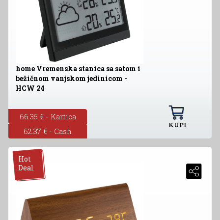
home Vremenska stanica sa satom i
bežičnom vanjskom jedinicom -
HCW 24
66.35 € - Kartica
KUPI
62.37 € - Cash
Hot
Deal