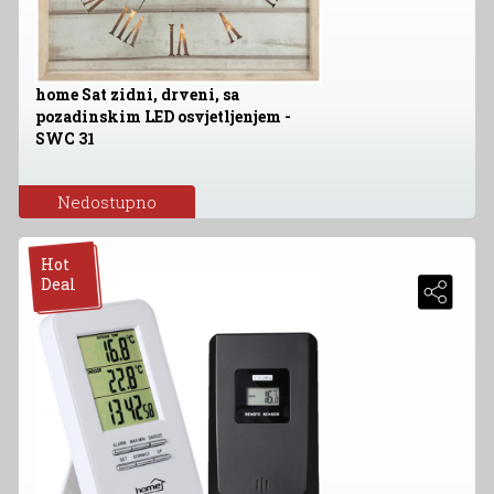
home Sat zidni, drveni, sa
pozadinskim LED osvjetljenjem -
SWC 31
Nedostupno
Hot
Deal