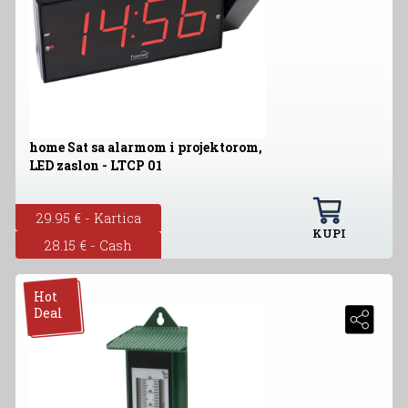
home Sat sa alarmom i projektorom,
LED zaslon - LTCP 01
29.95 € - Kartica
KUPI
28.15 € - Cash
Hot
Deal