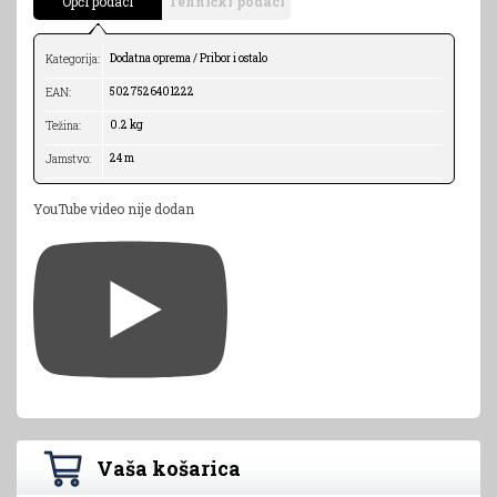
Opći podaci
Tehnički podaci
Dodatna oprema / Pribor i ostalo
Kategorija:
5027526401222
EAN:
0.2 kg
Težina:
24 m
Jamstvo:
YouTube video nije dodan
Vaša košarica