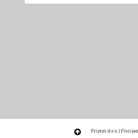
Prijem d.o.o.
|
Florija