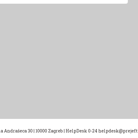
na Andrašeca 30
|
10000 Zagreb
|
HelpDesk 0-24 helpdesk@prejef