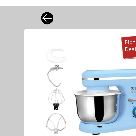
Hot
Dea