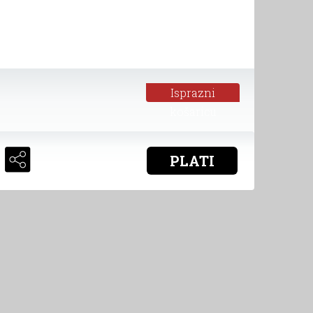
Isprazni
košaricu
PLATI