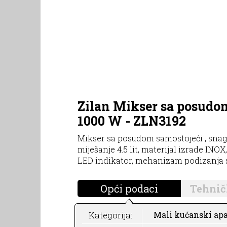
Zilan Mikser sa posudom,
1000 W - ZLN3192
Mikser sa posudom samostojeći , sna
miješanje 4.5 lit, materijal izrade INO
LED indikator, mehanizam podizanja
Opći podaci
Tehnič
Kategorija:
Mali kućanski apa