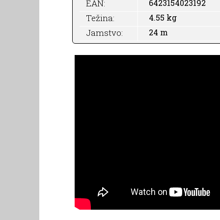
EAN:
6423154023192
Težina:
4.55 kg
Jamstvo:
24 m