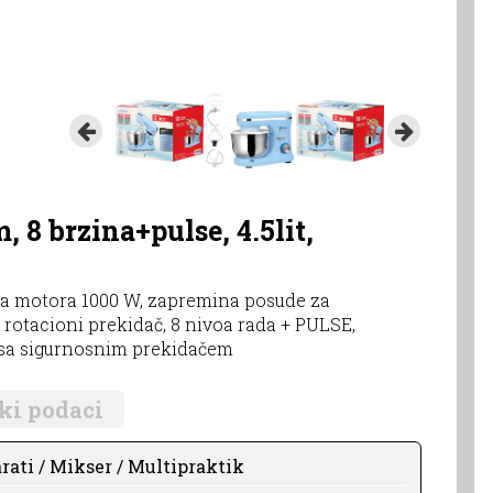
 8 brzina+pulse, 4.5lit,
ga motora 1000 W, zapremina posude za
X, rotacioni prekidač, 8 nivoa rada + PULSE,
 sa sigurnosnim prekidačem
ki podaci
rati / Mikser / Multipraktik