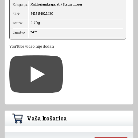
Mali kućanski aparati / Štapni mikser
Kategorija:
6423154022430
EAN:
0.7 kg
Težina:
24 m
Jamstvo:
YouTube video nije dodan
Vaša košarica