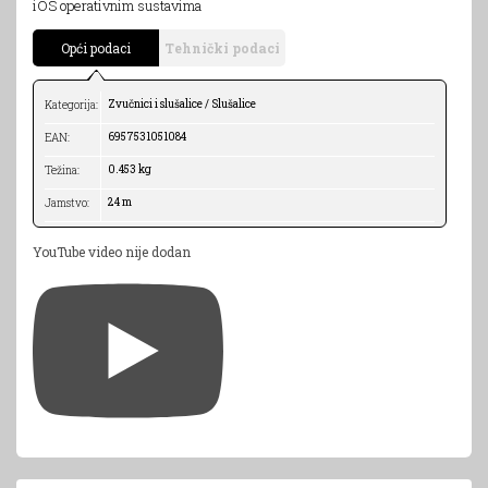
iOS operativnim sustavima
Opći podaci
Tehnički podaci
Zvučnici i slušalice / Slušalice
Kategorija:
6957531051084
EAN:
0.453 kg
Težina:
24 m
Jamstvo:
YouTube video nije dodan