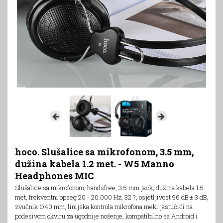
hoco. Slušalice sa mikrofonom, 3.5 mm,
dužina kabela 1.2 met. - W5 Manno
Headphones MIC
Slušalice sa mikrofonom, handsfree, 3.5 mm jack, dužina kabela 1.5
met, frekventni opseg 20 - 20.000 Hz, 32 ?, osjetljivost 96 dB ± 3 dB,
zvučnik O40 mm, linijska kontrola mikrofona,meki jastučići na
podesivom okviru za ugodnije nošenje, kompatibilno sa Android i