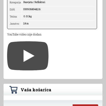
Rasvjeta / Reflektori
Kategorija:
5999084944216
EAN:
0.01 kg
Težina:
24 m
Jamstvo:
YouTube video nije dodan
Vaša košarica