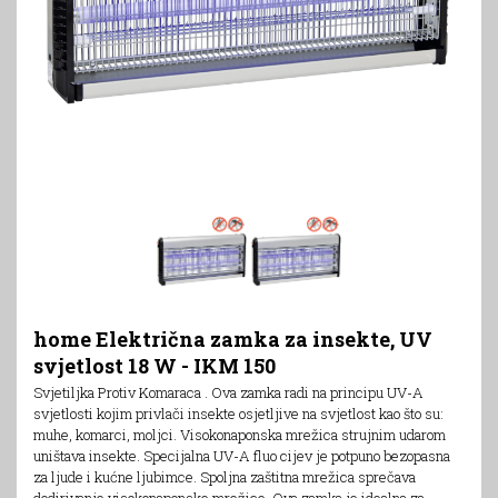
home Električna zamka za insekte, UV
svjetlost 18 W - IKM 150
Svjetiljka Protiv Komaraca . Ova zamka radi na principu UV-A
svjetlosti kojim privlači insekte osjetljive na svjetlost kao što su:
muhe, komarci, moljci. Visokonaponska mrežica strujnim udarom
uništava insekte. Specijalna UV-A fluo cijev je potpuno bezopasna
za ljude i kućne ljubimce. Spoljna zaštitna mrežica sprečava
dodirivanje visokonaponske mrežice. Ova zamka je idealna za