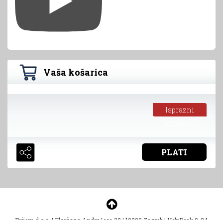
Vaša košarica
Isprazni
košaricu
PLATI
Prijem d.o.o.
|
Florijana Andrašeca 30
|
10000 Zagreb
|
HelpDesk 0-24