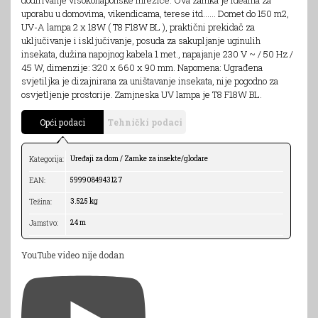
uporabu u domovima, vikendicama, terese itd...... Domet do 150 m2,
UV-A lampa 2 x 18W ( T8 F18W BL ), praktični prekidač za
uključivanje i isključivanje, posuda za sakupljanje uginulih
insekata, dužina napojnog kabela 1 met., napajanje 230 V ~ / 50 Hz /
45 W, dimenzije: 320 x 660 x 90 mm. Napomena: Ugrađena
svjetiljka je dizajnirana za uništavanje insekata, nije pogodno za
osvjetljenje prostorije. Zamjneska UV lampa je T8 F18W BL.
Opći podaci
Tehnički podaci
Uređaji za dom / Zamke za insekte/glodare
Kategorija:
5999084943127
EAN:
3.525 kg
Težina:
24 m
Jamstvo:
YouTube video nije dodan