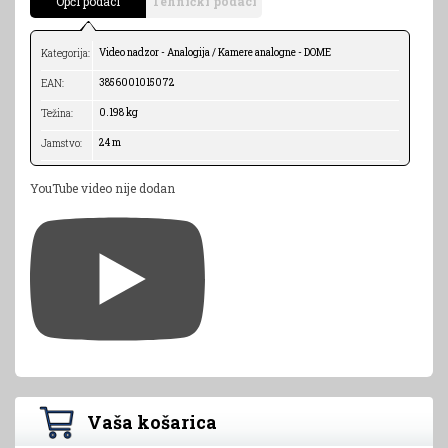
Opći podaci
Tehnički podaci
Video nadzor - Analogija / Kamere analogne - DOME
Kategorija:
3856001015072
EAN:
0.198 kg
Težina:
24 m
Jamstvo:
YouTube video nije dodan
Vaša košarica