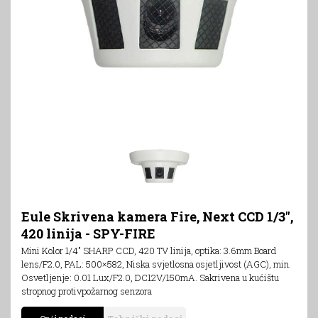
Eule Skrivena kamera Fire, Next CCD 1/3",
420 linija - SPY-FIRE
Mini Kolor 1/4" SHARP CCD, 420 TV linija, optika: 3.6mm Board
lens/F2.0, PAL: 500×582, Niska svjetlosna osjetljivost (AGC), min.
Osvetljenje: 0.01 Lux/F2.0, DC12V/150mA. Sakrivena u kućištu
stropnog protivpožarnog senzora