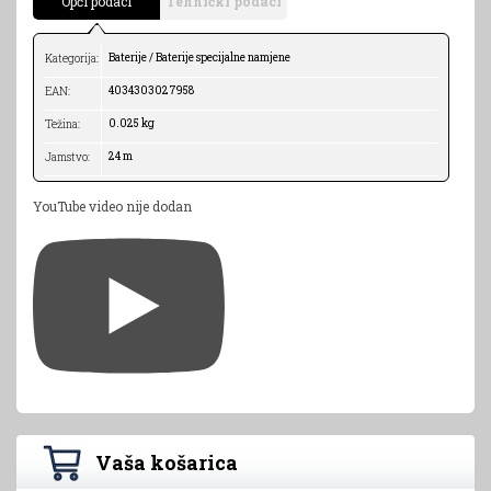
Opći podaci
Tehnički podaci
Baterije / Baterije specijalne namjene
Kategorija:
4034303027958
EAN:
0.025 kg
Težina:
24 m
Jamstvo:
YouTube video nije dodan
Vaša košarica