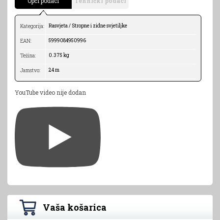
Opći podaci
Tehnički podaci
Rasvjeta / Stropne i zidne svjetiljke
Kategorija:
5999084950996
EAN:
0.375 kg
Težina:
24 m
Jamstvo:
YouTube video nije dodan
Vaša košarica