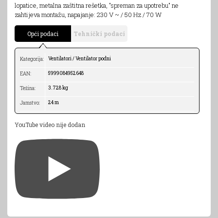
lopatice, metalna zaštitna rešetka, "spreman za upotrebu" ne
zahtijeva montažu, napajanje: 230 V ~ / 50 Hz / 70 W
Opći podaci
Tehnički podaci
Ventilatori / Ventilator podni
Kategorija:
5999084952648
EAN:
3.728 kg
Težina:
24 m
Jamstvo:
YouTube video nije dodan