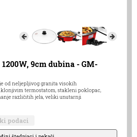
, 1200W, 9cm dubina - GM-
e od neljepljivog granita visokih
uklonjivim termostatom, stakleni poklopac,
je različitih jela, veliki unutarnji
ki podaci
ini štednjaci i pekači