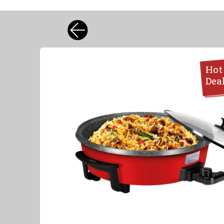
Hot
Dea