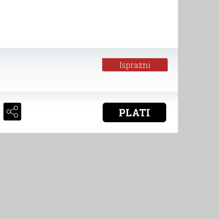
Isprazni
košaricu
PLATI