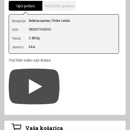
Opći podaci
Tehnički podaci
Dodatna oprema / Pribor i ostalo
Kategorija:
0816317002503
EAN:
0.185 kg
Težina:
24 m
Jamstvo:
YouTube video nije dodan
Vaša košarica