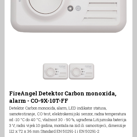
FireAngel Detektor Carbon monoxida,
alarm - CO-9X-10T-FF
Detektor Carbon monoxida, alarm, LED indikator statusa,
samotestiranje, CO test, elektrokemijski senzor, radna temperatura
od -10 °C do 40 °C, vlažnost 30 - 90 %, ugrađena Litijumska baterija
3 V, radni vijek 10 godina, montaža na zid ili samostojeći, dimenzije
112 x 72 x 36 mm Standard EN 50291-1 i EN 50291-2