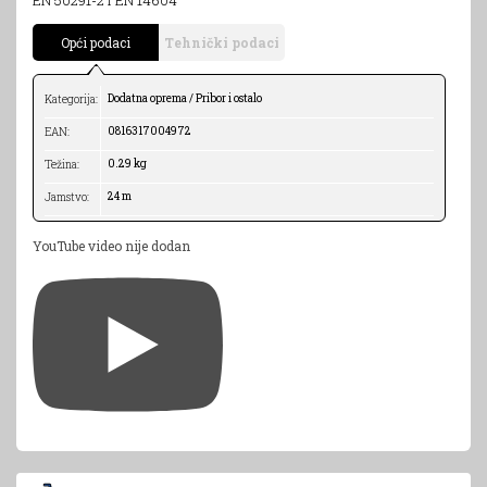
Opći podaci
Tehnički podaci
Dodatna oprema / Pribor i ostalo
Kategorija:
0816317004972
EAN:
0.29 kg
Težina:
24 m
Jamstvo:
YouTube video nije dodan