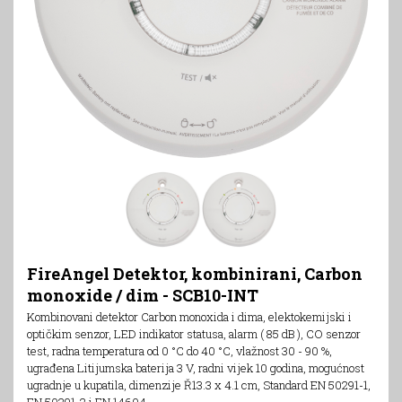
FireAngel Detektor, kombinirani, Carbon
monoxide / dim - SCB10-INT
Kombinovani detektor Carbon monoxida i dima, elektokemijski i
optičkim senzor, LED indikator statusa, alarm ( 85 dB ), CO senzor
test, radna temperatura od 0 °C do 40 °C, vlažnost 30 - 90 %,
ugrađena Litijumska baterija 3 V, radni vijek 10 godina, mogućnost
ugradnje u kupatila, dimenzije Ř13.3 x 4.1 cm, Standard EN 50291-1,
EN 50291-2 i EN 14604