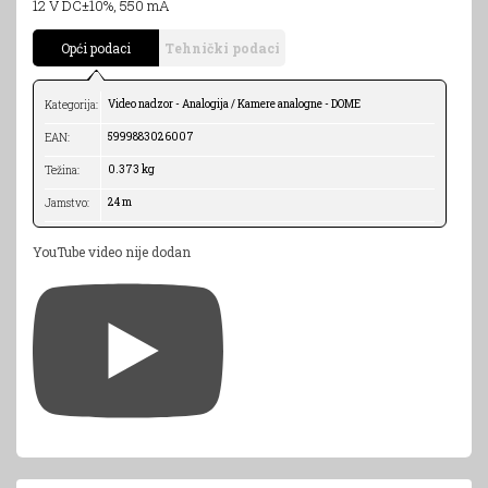
12 V DC±10%, 550 mA
Opći podaci
Tehnički podaci
Video nadzor - Analogija / Kamere analogne - DOME
Kategorija:
5999883026007
EAN:
0.373 kg
Težina:
24 m
Jamstvo:
YouTube video nije dodan