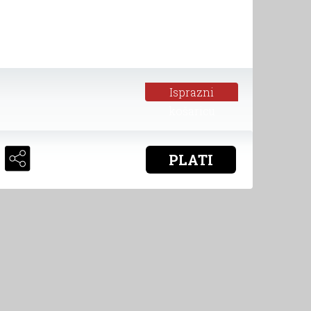
Isprazni
košaricu
PLATI