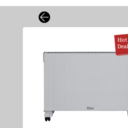
Hot
Dea