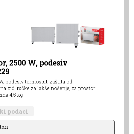
or, 2500 W, podesiv
229
W, podesiv termostat, zaštita od
 na zid, ručke za lakše nošenje, za prostor
ina 4.5 kg
ki podaci
tori