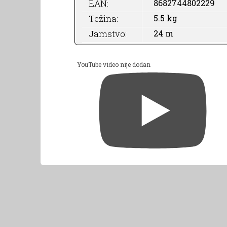
EAN:
8682744802229
Težina:
5.5 kg
Jamstvo:
24 m
YouTube video nije dodan