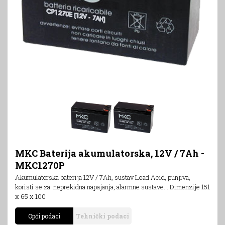
MKC Baterija akumulatorska, 12V / 7Ah -
MKC1270P
Akumulatorska baterija 12V / 7Ah, sustav Lead Acid, punjiva,
koristi se za: neprekidna napajanja, alarmne sustave... Dimenzije 151
x 65 x 100
Opći podaci
Tehnički podaci