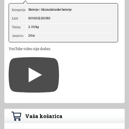
Baterije / Akumulatorske baterije
Kategorija:
8006012160383
EAN:
2.06 kg
Težina:
24 m
Jamstvo:
YouTube video nije dodan
Vaša košarica