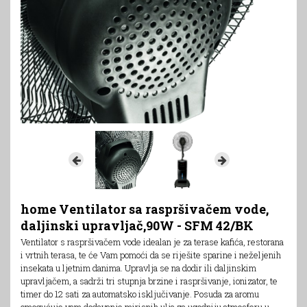
home Ventilator sa raspršivačem vode,
daljinski upravljač,90W - SFM 42/BK
Ventilator s raspršivačem vode idealan je za terase kafića, restorana
i vrtnih terasa, te će Vam pomoći da se riješite sparine i neželjenih
insekata u ljetnim danima. Upravlja se na dodir ili daljinskim
upravljačem, a sadrži tri stupnja brzine i raspršivanje, ionizator, te
timer do 12 sati za automatsko isključivanje. Posuda za aromu
omogućuje vam dodavanje mirisnih ulja za ugodniju atmosferu u