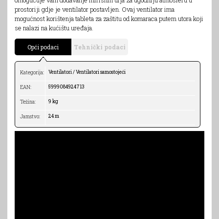
prostoriji gdje je ventilator postavljen. Ovaj ventilator ima
mogućnost korištenja tableta za zaštitu od komaraca putem utora koji
se nalazi na kućištu uređaja.
Opći podaci
Tehnički podaci
Ventilatori / Ventilatori samostojeći
Kategorija:
5999084924713
EAN:
9 kg
Težina:
24 m
Jamstvo: