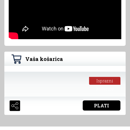
Vaša košarica
Isprazni
košaricu
PLATI