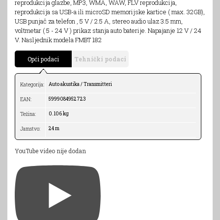
reprodukcija glazbe, MP3, WMA, WAW, FLV reprodukcija,
reprodukcija sa USB-a ili microSD memorijske kartice ( max. 32GB),
USB punjač za telefon , 5 V / 2.5 A, stereo audio ulaz 3.5 mm,
voltmetar ( 5 - 24 V ) prikaz stanja auto baterije. Napajanje 12 V / 24
V. Nasljednik modela FMBT 182
Opći podaci
Tehnički podaci
Auto akustika / Transmitteri
Kategorija:
5999084952723
EAN:
0.106 kg
Težina:
24 m
Jamstvo:
YouTube video nije dodan