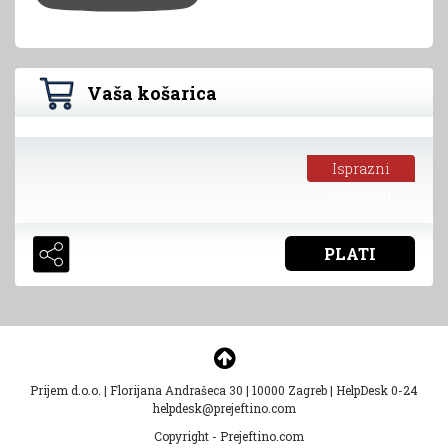
Vaša košarica
Isprazni
košaricu
PLATI
Prijem d.o.o.
|
Florijana Andrašeca 30
|
10000 Zagreb
|
HelpDesk 0-24
helpdesk@prejeftino.com
Copyright - Prejeftino.com