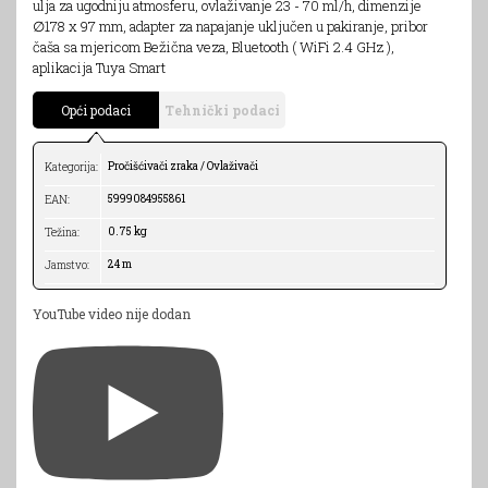
ulja za ugodniju atmosferu, ovlaživanje 23 - 70 ml/h, dimenzije
∅178 x 97 mm, adapter za napajanje uključen u pakiranje, pribor
čaša sa mjericom Bežična veza, Bluetooth ( WiFi 2.4 GHz ),
aplikacija Tuya Smart
Opći podaci
Tehnički podaci
Pročišćivači zraka / Ovlaživači
Kategorija:
5999084955861
EAN:
0.75 kg
Težina:
24 m
Jamstvo:
YouTube video nije dodan