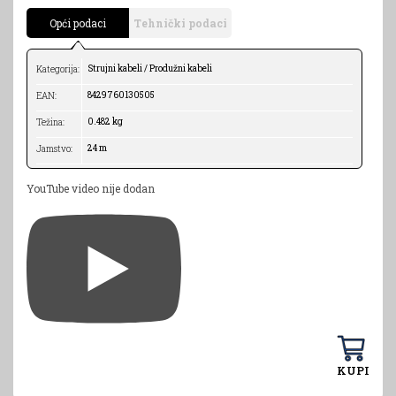
Opći podaci
Tehnički podaci
Strujni kabeli / Produžni kabeli
Kategorija:
8429760130505
EAN:
0.482 kg
Težina:
24 m
Jamstvo:
YouTube video nije dodan
KUPI