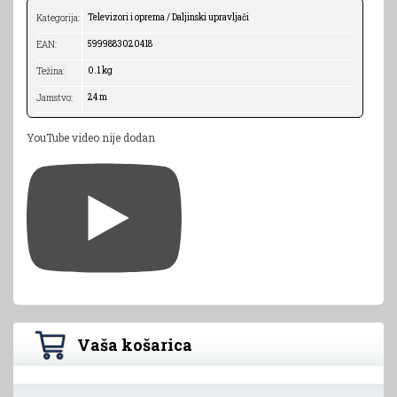
Televizori i oprema / Daljinski upravljači
Kategorija:
5999883020418
EAN:
0.1 kg
Težina:
24 m
Jamstvo:
YouTube video nije dodan
Vaša košarica