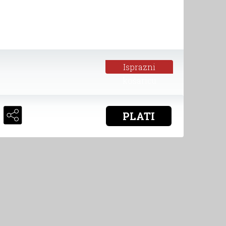
Isprazni
košaricu
PLATI