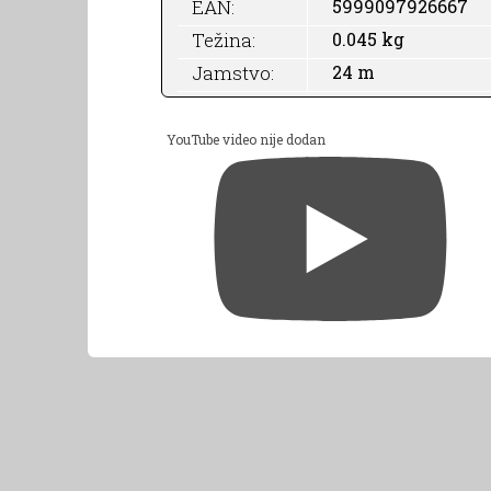
EAN:
5999097926667
Težina:
0.045 kg
Jamstvo:
24 m
YouTube video nije dodan