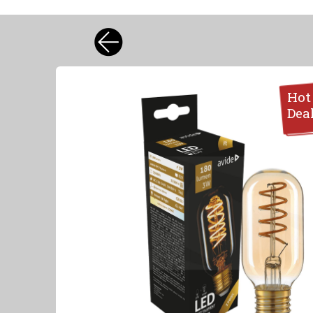
Hot
Dea