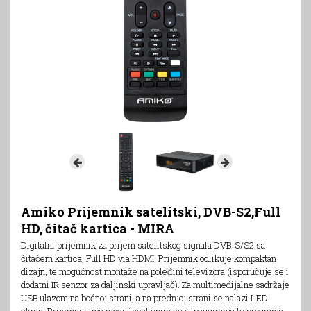
Amiko Prijemnik satelitski, DVB-S2,Full
HD, čitač kartica - MIRA
Digitalni prijemnik za prijem satelitskog signala DVB-S/S2 sa
čitačem kartica, Full HD via HDMI. Prijemnik odlikuje kompaktan
dizajn, te mogućnost montaže na poleđini televizora (isporučuje se i
dodatni IR senzor za daljinski upravljač). Za multimedijalne sadržaje
USB ulazom na bočnoj strani, a na prednjoj strani se nalazi LED
ekran. Prijemnik ima mogućnost snimanja i pauziranja tv programa,