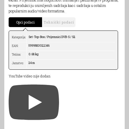
te reprodukciju snimljenih sadržaja kao i sadržaja u ostalim
popularnim audio/video formatima.
Opći podaci
Tehnički podaci
Set-Top-Box / Prijemnici DVB-S / S2
Kategorija:
5999883022146
EAN:
0.68 kg
Težina:
24 m
Jamstvo:
YouTube video nije dodan