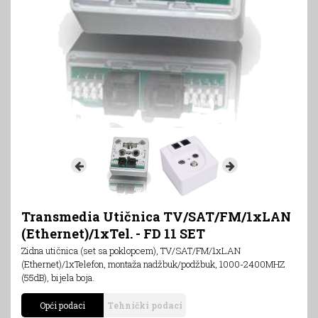
Transmedia Utičnica TV/SAT/FM/1xLAN
(Ethernet)/1xTel. - FD 11 SET
Zidna utičnica (set sa poklopcem), TV/SAT/FM/1xLAN
(Ethernet)/1xTelefon, montaža nadžbuk/podžbuk, 1000-2400MHZ
(55dB), bijela boja.
Opći podaci
Tehnički podaci