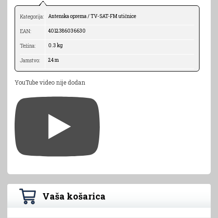
Antenska oprema / TV-SAT-FM utičnice
Kategorija:
4012386036630
EAN:
0.3 kg
Težina:
24 m
Jamstvo:
YouTube video nije dodan
Vaša košarica