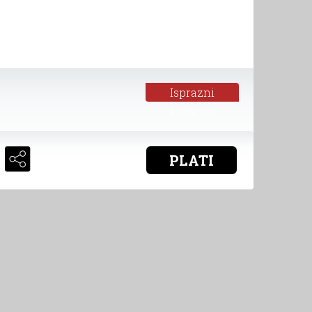
Isprazni
košaricu
PLATI