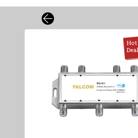
Hot
Dea