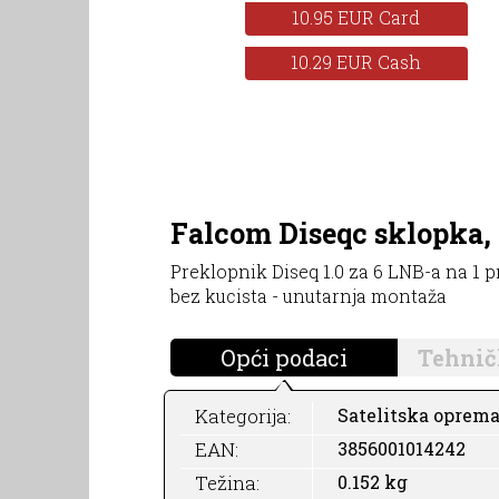
10.95 EUR Card
10.29 EUR Cash
Falcom Diseqc sklopka, 
Preklopnik Diseq 1.0 za 6 LNB-a na 1 pr
bez kucista - unutarnja montaža
Opći podaci
Tehnič
Kategorija:
Satelitska oprema
EAN:
3856001014242
Težina:
0.152 kg