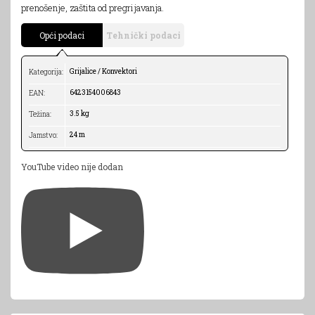
prenošenje, zaštita od pregrijavanja.
Opći podaci
Tehnički podaci
Grijalice / Konvektori
Kategorija:
6423154006843
EAN:
3.5 kg
Težina:
24 m
Jamstvo:
YouTube video nije dodan