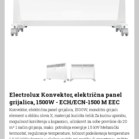
Electrolux Konvektor, električna panel
grijalica, 1500W - ECH/ECN-1500 M EEC
Konvektor, električna panel grijalica, 1500W, monolitni grijaći
element u obliku slova X, materijal kućišta čelik Za kućnu uporabu,
mogućnost korištenja u kupaonici, učinkovit za sobe površine do 20
m² 1 način grijanja, maks. potrošnja energije 1.5 kW Mehanički
termostat, reguliranje temperature, točnost podešavanja temperature
1.0 °С Isključivanje u slučaju nužde pri nagibu ili prevrtanju, zaštita