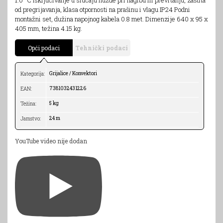
od pregrijavanja, klasa otpornosti na prašinu i vlagu IP24 Podni
montažni set, dužina napojnog kabela 0.8 met. Dimenzije 640 x 95 x
405 mm, težina 4.15 kg.
Opći podaci
Tehnički podaci
Grijalice / Konvektori
Kategorija:
7381032431226
EAN:
5 kg
Težina:
24 m
Jamstvo:
YouTube video nije dodan