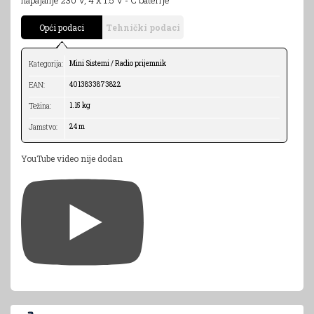
Opći podaci
Tehnički podaci
Mini Sistemi / Radio prijemnik
Kategorija:
4013833873822
EAN:
1.15 kg
Težina:
24 m
Jamstvo:
YouTube video nije dodan