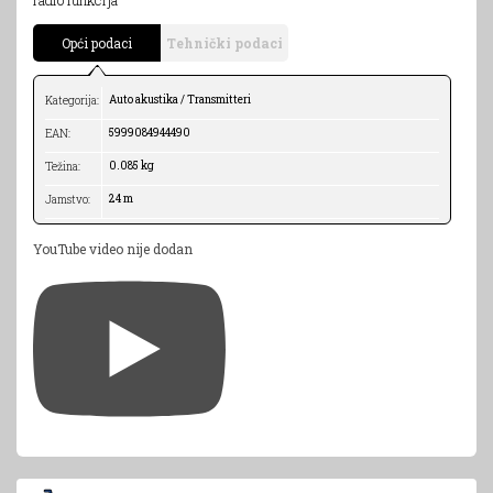
Opći podaci
Tehnički podaci
Auto akustika / Transmitteri
Kategorija:
5999084944490
EAN:
0.085 kg
Težina:
24 m
Jamstvo:
YouTube video nije dodan