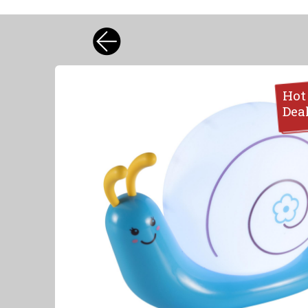
Hot
Dea