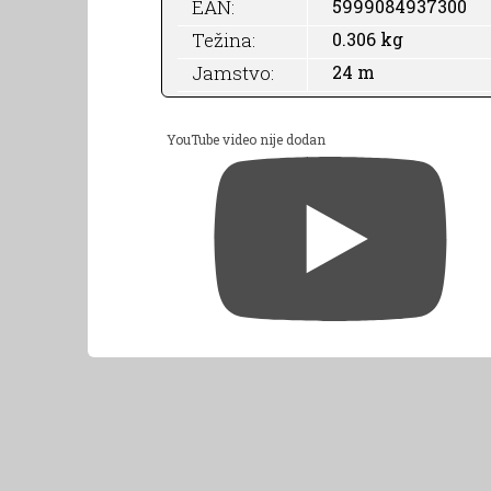
EAN:
5999084937300
Težina:
0.306 kg
Jamstvo:
24 m
YouTube video nije dodan