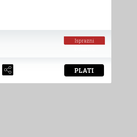
Isprazni
košaricu
PLATI